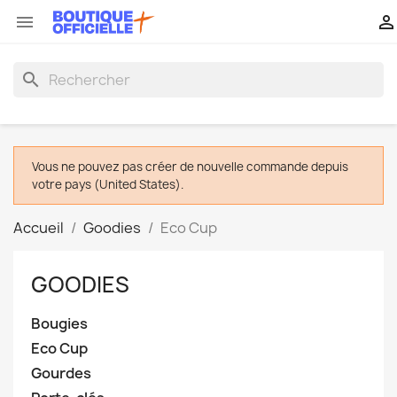


search
Vous ne pouvez pas créer de nouvelle commande depuis
votre pays (United States).
Accueil
Goodies
Eco Cup
GOODIES
Bougies
Eco Cup
Gourdes