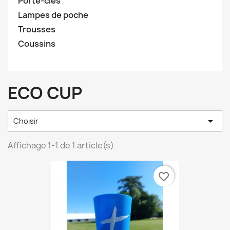
Porte-clés
Lampes de poche
Trousses
Coussins
ECO CUP

Choisir
Affichage 1-1 de 1 article(s)
favorite_border