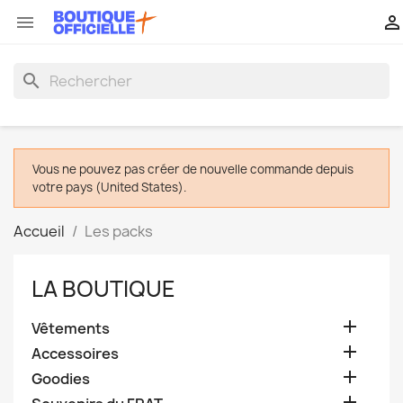


search
Vous ne pouvez pas créer de nouvelle commande depuis
votre pays (United States).
Accueil
Les packs
LA BOUTIQUE

Vêtements

Accessoires

Goodies
