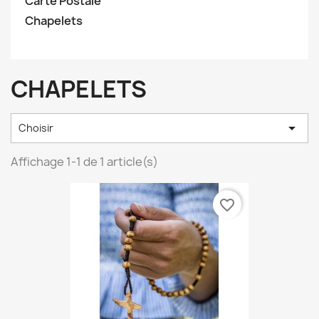
Carte Postale
Chapelets
CHAPELETS

Choisir
Affichage 1-1 de 1 article(s)
favorite_border