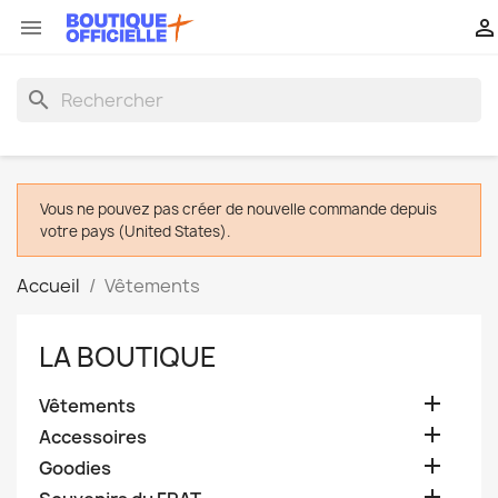


search
Vous ne pouvez pas créer de nouvelle commande depuis
votre pays (United States).
Accueil
Vêtements
LA BOUTIQUE

Vêtements

Accessoires

Goodies
