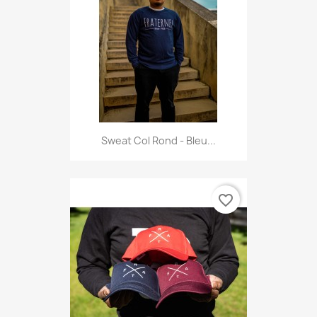
Sweat Col Rond - Bleu...
favorite_border