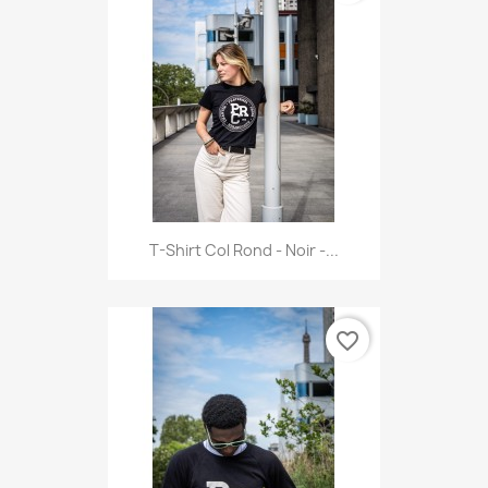
T-Shirt Col Rond - Noir -...
favorite_border