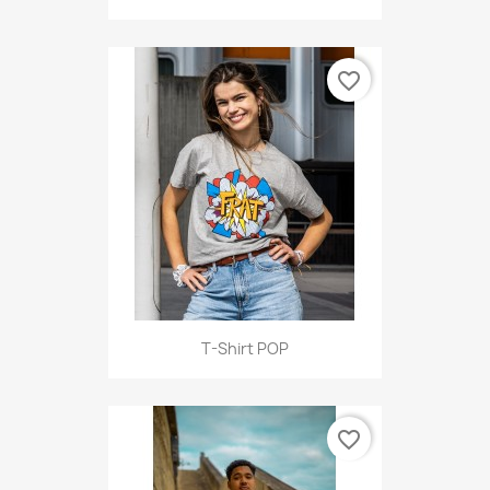
favorite_border
T-Shirt POP
favorite_border