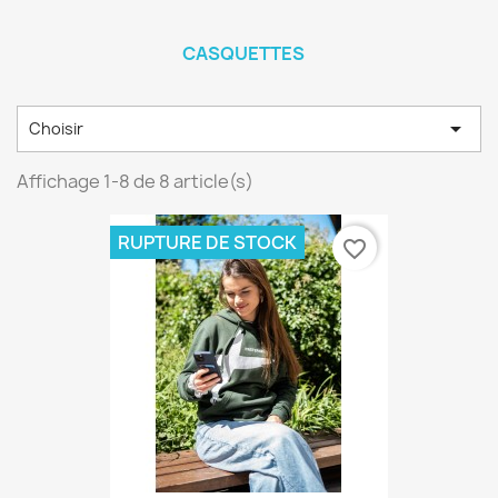
CASQUETTES

Choisir
Affichage 1-8 de 8 article(s)
RUPTURE DE STOCK
favorite_border