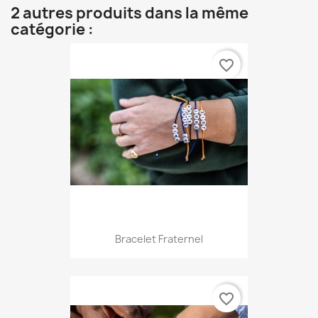
2 autres produits dans la même
catégorie :
favorite_border
Bracelet Fraternel
favorite_border