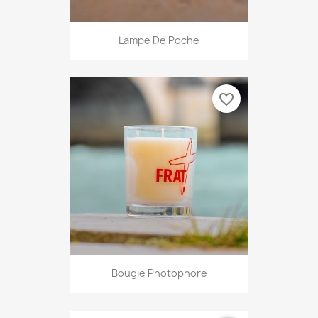
Lampe De Poche
favorite_border
Bougie Photophore