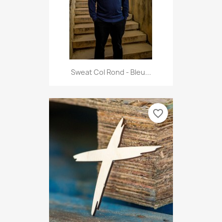
Sweat Col Rond - Bleu...
favorite_border