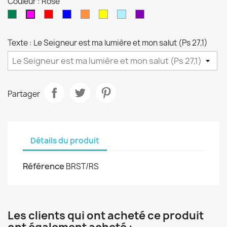
Couleur : Rose
Vert
Rouge
Bleu
Orange
Jaune
Bleu
Violet
Rose
Foncé
Foncé
clair
Texte : Le Seigneur est ma lumière et mon salut (Ps 27,1)
Partager
Détails du produit
Référence
BRST/RS
Les clients qui ont acheté ce produit