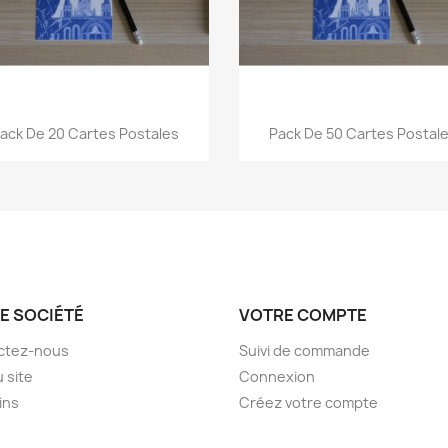
Aperçu rapide
Aperçu rapide


ack De 20 Cartes Postales
Pack De 50 Cartes Postal
E SOCIÉTÉ
VOTRE COMPTE
ctez-nous
Suivi de commande
u site
Connexion
ins
Créez votre compte