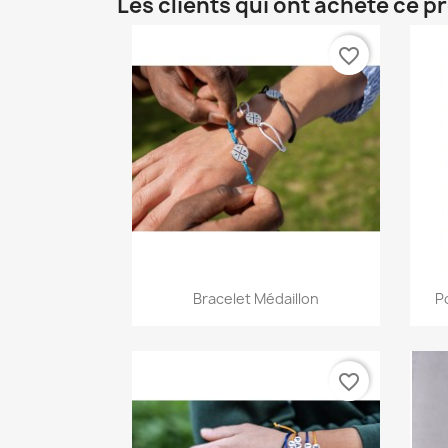
Les clients qui ont acheté ce p
favorite_border
Aperçu rapide

Bracelet Médaillon
P
favorite_border