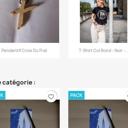
Aperçu rapide
Aperçu rapide


Pendentif Croix Du Frat
T-Shirt Col Rond - Noir -..
 catégorie :
CK
PACK
favorite_border
fa