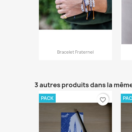
Aperçu rapide

Bracelet Fraternel
3 autres produits dans la même
PACK
PA
favorite_border