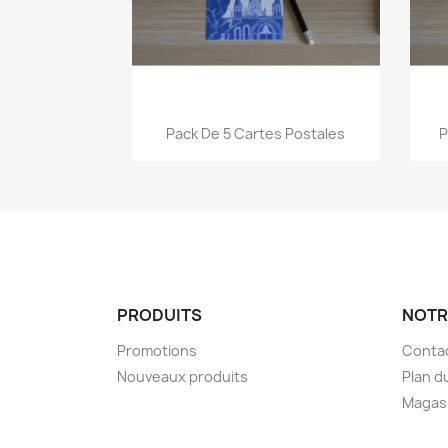
Aperçu rapide

Pack De 5 Cartes Postales
P
PRODUITS
NOTR
Promotions
Conta
Nouveaux produits
Plan d
Magas