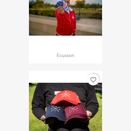
Écusson
favorite_border