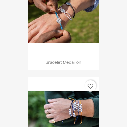
Bracelet Médaillon
favorite_border