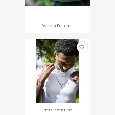
Bracelet Fraternel
favorite_border
Croix Laiton Doré