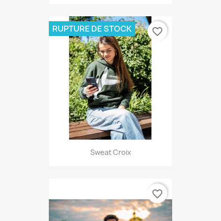
RUPTURE DE STOCK
favorite_border
Sweat Croix
favorite_border