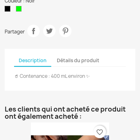
Couleur : Noir
Vert
Noir
Partager
Description
Détails du produit
🥤 Contenance : 400 mL environ ✨
Les clients qui ont acheté ce produit
ont également acheté :
favorite_border