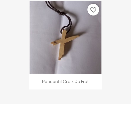
favorite_border
Pendentif Croix Du Frat