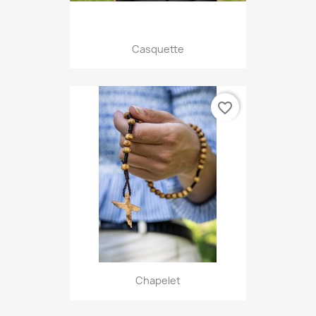
Casquette
favorite_border
Chapelet